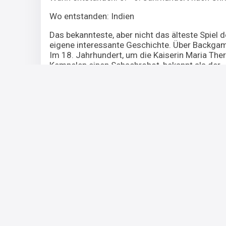
Wo entstanden: Indien
Das bekannteste, aber nicht das älteste Spiel
eigene interessante Geschichte. Über Backgam
Im 18. Jahrhundert, um die Kaiserin Maria The
Kempelen einen Schachrobot, bekannt als der
spielte angeblich selbst Schach. Doch tatsächl
im Inneren der Apparatur saß. Der Betrug wur
aufgedeckt, als der Schachspieler William S
Türken“ entkam. Der Ausbruch wurde von zwei
Dach aus beobachteten. Diesmal hat der Scherz
Interessante Tatsache: Die Wendung „Schach mat
Backgammon
Wann entstanden: 5. Jahrhundert nach Christu
Wo entstanden: Persien
Obwohl die ersten Prototypen von Backgammon 