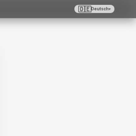
🇩🇪
Deutsch
▾