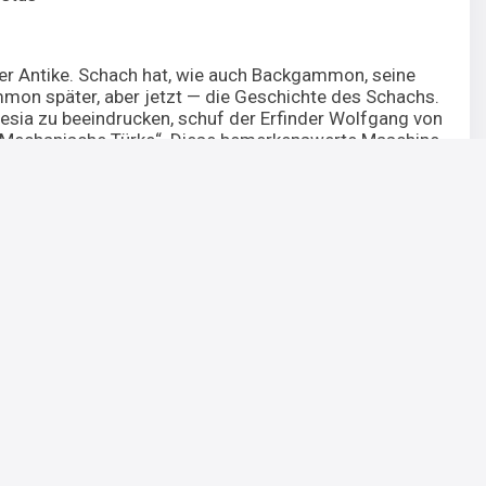
 der Antike. Schach hat, wie auch Backgammon, seine
mon später, aber jetzt — die Geschichte des Schachs.
resia zu beeindrucken, schuf der Erfinder Wolfgang von
 „Mechanische Türke“. Diese bemerkenswerte Maschine
ich wurde sie von einem Schachspieler gesteuert, der
de 1827 während eines Matches in Baltimore
chlumberger wegen Überhitzung aus dem „Mechanischen
 Jungen bemerkt, die das Spiel von einem angrenzenden
 also nicht geklappt.
t“ bedeutet auf Persisch „der Herr ist tot“.
s
vor mehr als 5000 Jahren existierten, tauchte